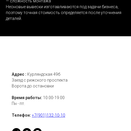
— сложность монтажа
Неоновые вывески изготавливаются под задачи бизнеса,
поэтому точная стоимость определяется после уточнения
деталей.
Адрес :
Курляндская 49б
Заезд с рижского проспекта
Ворота до остановки
Время работы:
10.00-19.00
Пн - пт.
Телефон:
+7(901)132-10-10