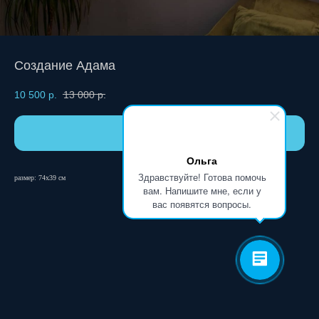
Создание Адама
10 500
р.
13 000
р.
ЗАКАЗАТЬ
Ольга
Здравствуйте! Готова помочь
размер:
74х39 см
вам. Напишите мне, если у
вас появятся вопросы.